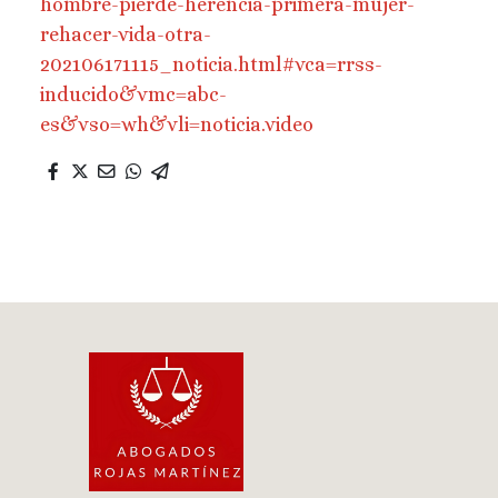
hombre-pierde-herencia-primera-mujer-
rehacer-vida-otra-
202106171115_noticia.html#vca=rrss-
inducido&vmc=abc-
es&vso=wh&vli=noticia.video